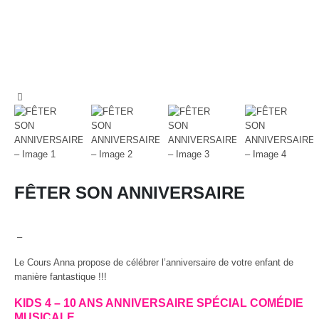
FÊTER SON ANNIVERSAIRE
Plage
–
de
Le Cours Anna propose de célébrer l’anniversaire de votre enfant de
prix :
manière fantastique !!!
770.00 €
à
KIDS 4 – 10 ANS ANNIVERSAIRE SPÉCIAL COMÉDIE
1,570.00 €
MUSICALE