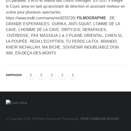
En parallèle, il écrit et réalise des courts métrages. En 2017 il intègre
le Cours anna en tant qu’assistant de direction et assistant metteur en
scène pour plusieurs spectacles.
https://www.imdb.com/name/nm9233720/
FILMOGRAPHIE
DE
GRANDE ESPERANCES, OURIKA, ANTI-SQUAT, L'OMME DE LA
CAVE, L'HOMME DE LA CAVE, DIRTY-D-D, DERAPAGES,
OVERDOSE, PAX MASSILIA 1 & 2 PLAINE ORIENTAL, CHIEN 51,
LA POUPÉE. REDA L'EGYPTIEN, TU PERDS LA FOI, BRANDO,
KHEIR INCHALLAH, MA BICHE, SOUVENIR INOUBLIABLE D'UN
AMI, EN-DEÇA-DES-MONTS
PARTAGER
© Copyright 2026. All Rights Reserved. Powered by
YRSA COMMUNICATIONS